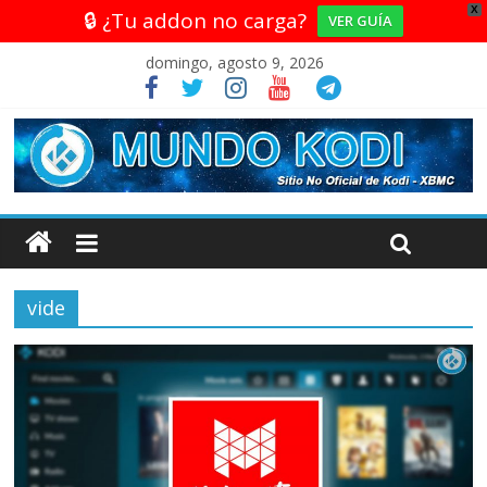
X
🔒 ¿Tu addon no carga?
VER GUÍA
domingo, agosto 9, 2026
vide