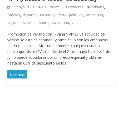
,
22 mayo, 2019
2958 Views
0 Comments
addons
,
,
,
,
,
,
canales
deportes
ipvanish
oferta
peliculas
promocion
,
,
,
,
,
seguridad
series
sports
tv
verano
vpn
Promoción de Verano con IPVanish VPN.- La actividad de
verano se está calentando, y también lo son las amenazas
de datos en línea. Afortunadamente, cualquier usuario
nuevo que visite IPVanish desde el 21 de mayo hasta el 1 de
junio puede suscribirse por un precio especial y obtener
hasta un 63% de descuento en los
Leer más