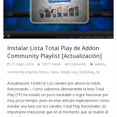
Instalar Lista Total Play de Addon
Community Playlist [Actualización]
,
21 mayo, 2016
12071 Views
40 Comments
addon
,
,
,
,
,
community playlist
listas
repo
simply caz
total play
tp
Actualización 13/06/16 Los canales por ahora no están
funcionando – Como sabemos últimamente la lista Total
Play (TP) ha estado un poco inestable o logra funcionar por
muy poco tiempo, pues en este articulo explicaremos como
instalar una lista con los canales Total Play funcionales. Es
importante mencionar que en el momento que se realizo el