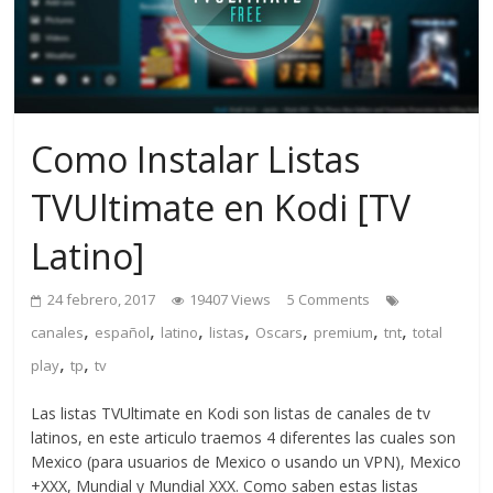
Como Instalar Listas
TVUltimate en Kodi [TV
Latino]
24 febrero, 2017
19407 Views
5 Comments
,
,
,
,
,
,
,
canales
español
latino
listas
Oscars
premium
tnt
total
,
,
play
tp
tv
Las listas TVUltimate en Kodi son listas de canales de tv
latinos, en este articulo traemos 4 diferentes las cuales son
Mexico (para usuarios de Mexico o usando un VPN), Mexico
+XXX, Mundial y Mundial XXX. Como saben estas listas