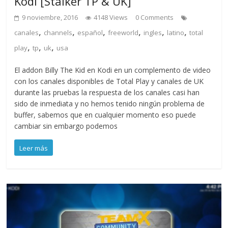
Kodi [Stalker TP & UK]
9 noviembre, 2016
4148 Views
0 Comments
,
,
,
,
,
,
canales
channels
español
freeworld
ingles
latino
total
,
,
,
play
tp
uk
usa
El addon Billy The Kid en Kodi en un complemento de video
con los canales disponibles de Total Play y canales de UK
durante las pruebas la respuesta de los canales casi han
sido de inmediata y no hemos tenido ningún problema de
buffer, sabemos que en cualquier momento eso puede
cambiar sin embargo podemos
Leer más