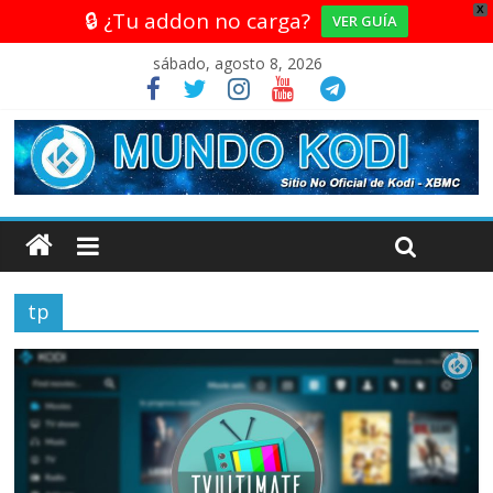
X
🔒 ¿Tu addon no carga?
VER GUÍA
sábado, agosto 8, 2026
tp