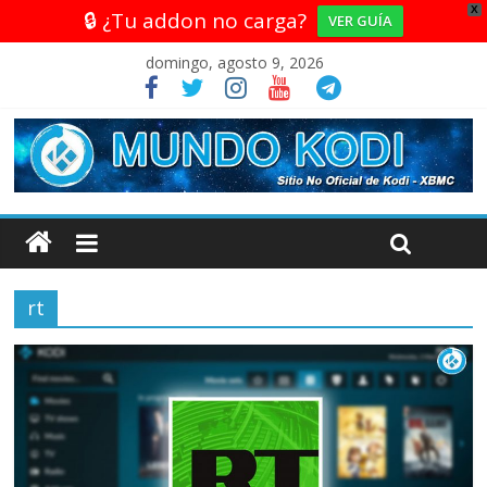
X
🔒 ¿Tu addon no carga?
VER GUÍA
domingo, agosto 9, 2026
rt