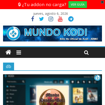
X
🔒 ¿Tu addon no carga?
VER GUÍA
jueves, agosto 6, 2026
db