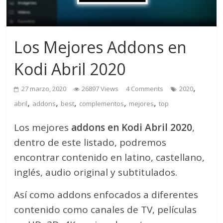
Los Mejores Addons en
Kodi Abril 2020
,
27 marzo, 2020
26897 Views
4 Comments
2020
,
,
,
,
,
abril
addons
best
complementos
mejores
top
Los mejores
addons en Kodi Abril 2020
,
dentro de este listado, podremos
encontrar contenido en latino, castellano,
inglés, audio original y subtitulados.
Así como addons enfocados a diferentes
contenido como canales de TV, películas