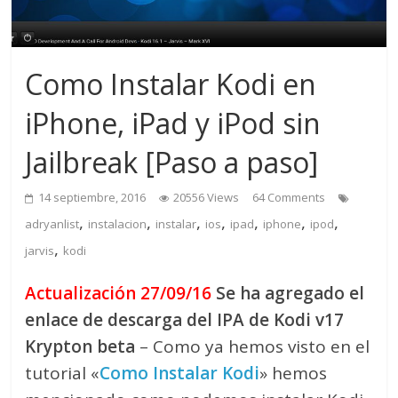
Como Instalar Kodi en
iPhone, iPad y iPod sin
Jailbreak [Paso a paso]
14 septiembre, 2016
20556 Views
64 Comments
,
,
,
,
,
,
,
adryanlist
instalacion
instalar
ios
ipad
iphone
ipod
,
jarvis
kodi
Actualización 27/09/16
Se ha agregado el
enlace de descarga del IPA de Kodi v17
Krypton beta
– Como ya hemos visto en el
tutorial «
Como Instalar Kodi
» hemos