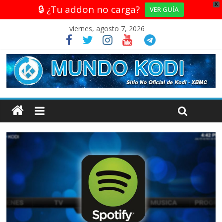
X
🔒 ¿Tu addon no carga?
VER GUÍA
viernes, agosto 7, 2026