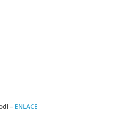
odi
–
ENLACE
d