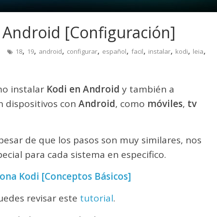
 Android [Configuración]
,
,
,
,
,
,
,
,
,
18
19
android
configurar
español
facil
instalar
kodi
leia
mo instalar
Kodi en Android
y también a
n dispositivos con
Android
, como
móviles
,
tv
 pesar de que los pasos son muy similares, nos
ecial para cada sistema en especifico.
ona Kodi [Conceptos Básicos]
uedes revisar este
tutorial
.