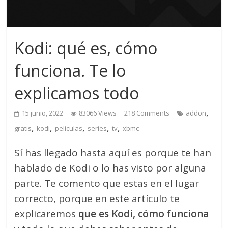
Kodi: qué es, cómo
funciona. Te lo
explicamos todo
,
15 junio, 2022
83066 Views
218 Comments
addon
,
,
,
,
,
gratis
kodi
peliculas
series
tv
xbmc
Sí has llegado hasta aquí es porque te han
hablado de Kodi o lo has visto por alguna
parte. Te comento que estas en el lugar
correcto, porque en este artículo te
explicaremos
que es Kodi, cómo funciona