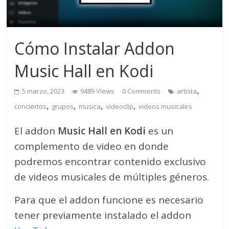
Cómo Instalar Addon
Music Hall en Kodi
,
5 marzo, 2023
9489 Views
0 Comments
artista
,
,
,
,
conciertos
grupos
musica
videoclip
videos musicales
El addon
Music Hall en Kodi
es un
complemento de video en donde
podremos encontrar contenido exclusivo
de videos musicales de múltiples géneros.
Para que el addon funcione es necesario
tener previamente instalado el addon