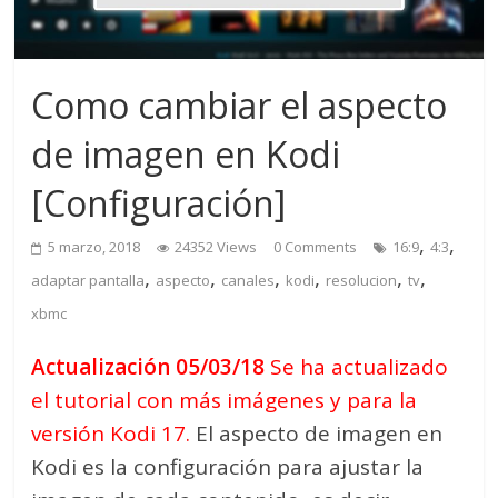
Como cambiar el aspecto
de imagen en Kodi
[Configuración]
,
,
5 marzo, 2018
24352 Views
0 Comments
16:9
4:3
,
,
,
,
,
,
adaptar pantalla
aspecto
canales
kodi
resolucion
tv
xbmc
Actualización 05/03/18
Se ha actualizado
el tutorial con más imágenes y para la
versión Kodi 17.
El aspecto de imagen en
Kodi es la configuración para ajustar la