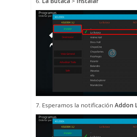
6.
La Butaca
>
Instalar
7. Esperamos la notificación
Addon 