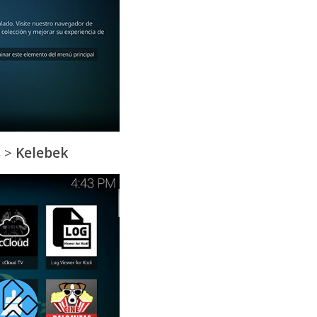
s
>
Kelebek