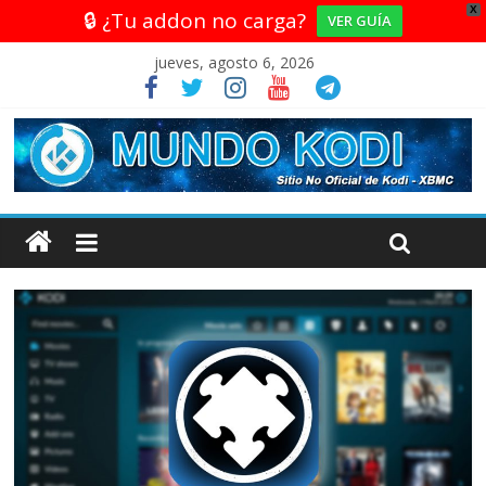
X
🔒 ¿Tu addon no carga?
VER GUÍA
jueves, agosto 6, 2026