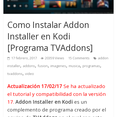
Como Instalar Addon
Installer en Kodi
[Programa TVAddons]
17 febrero, 2017
20359 Views
15 Comments
addon
,
,
,
,
,
,
installer
addons
fusion
imagenes
musica
programas
,
tvaddons
video
Actualización 17/02/17
Se ha actualizado
el tutorial y
compatibilidad con la versión
17.
Addon Installer en Kodi
es un
complemento de programa creado por el