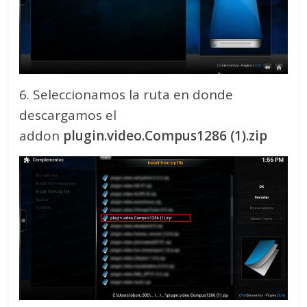
6. Seleccionamos la ruta en donde
descargamos el
addon
plugin.video.Compus1286 (1).zip