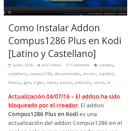
Como Instalar Addon
Compus1286 Plus en Kodi
[Latino y Castellano]
,
4 julio, 2016
4137 Views
11 Comments
canales
,
,
,
,
,
castellano
compus1286
documentales
en vivo
español
,
,
,
,
,
,
,
fitness
gym
ingles
latino
paises
peliculas
series
tv
Actualización 04/07/16 – El addon ha sido
bloqueado por el creador
. El addon
Compus1286 Plus en Kodi
es una
actualización del addon Compus1286 en el