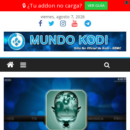
X
🔒 ¿Tu addon no carga?
VER GUÍA
viernes, agosto 7, 2026