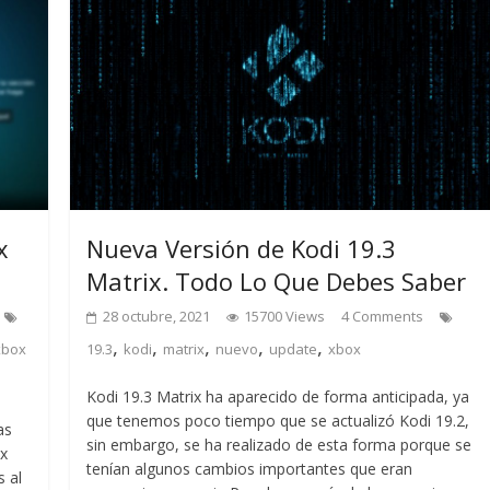
x
Nueva Versión de Kodi 19.3
Matrix. Todo Lo Que Debes Saber
28 octubre, 2021
15700 Views
4 Comments
,
,
,
,
,
xbox
19.3
kodi
matrix
nuevo
update
xbox
Kodi 19.3 Matrix ha aparecido de forma anticipada, ya
que tenemos poco tiempo que se actualizó Kodi 19.2,
as
sin embargo, se ha realizado de esta forma porque se
ox
tenían algunos cambios importantes que eran
s al