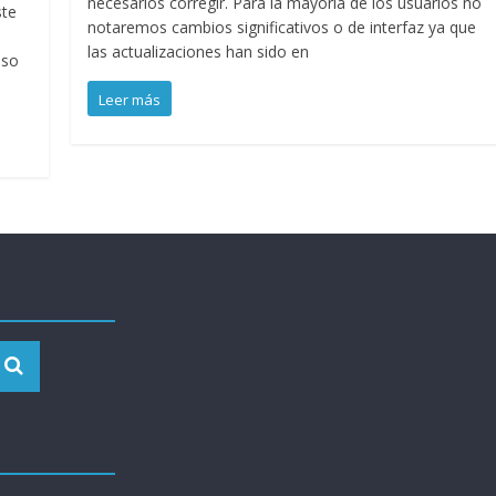
necesarios corregir. Para la mayoría de los usuarios no
ste
notaremos cambios significativos o de interfaz ya que
las actualizaciones han sido en
aso
Leer más