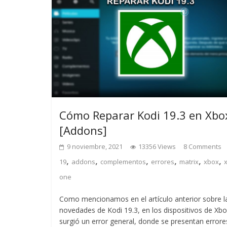
Cómo Reparar Kodi 19.3 en Xbo
[Addons]
9 noviembre, 2021
13356 Views
8 Comments
,
,
,
,
,
,
19
addons
complementos
errores
matrix
xbox
one
Como mencionamos en el artículo anterior sobre l
novedades de Kodi 19.3, en los dispositivos de Xb
surgió un error general, donde se presentan errore