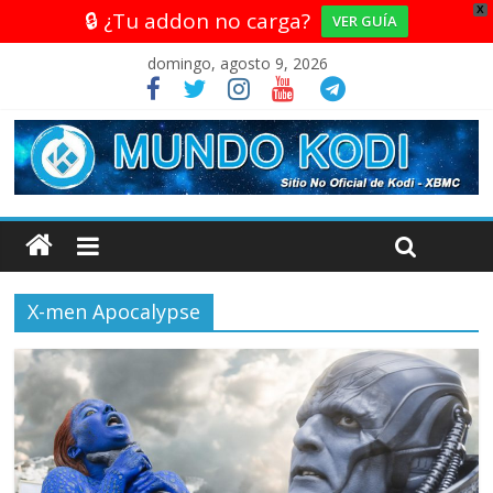
X
🔒 ¿Tu addon no carga?
VER GUÍA
domingo, agosto 9, 2026
X-men Apocalypse