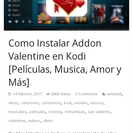
Como Instalar Addon
Valentine en Kodi
[Películas, Musica, Amor y
Más]
,
14 febrero, 2017
6409 Views
0 Comments
amistad
,
,
,
,
,
,
amor
canciones
conciertos
kodi
movies
musica
,
,
,
,
,
musicales
peliculas
rockola
romanticas
san valentin
,
,
valentine
videos
xbmc