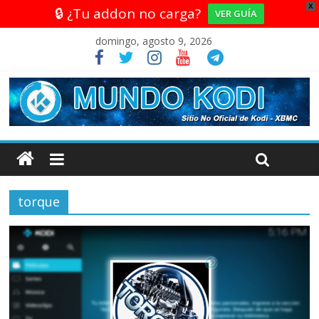
X
🔒 ¿Tu addon no carga?
VER GUÍA
domingo, agosto 9, 2026
torque