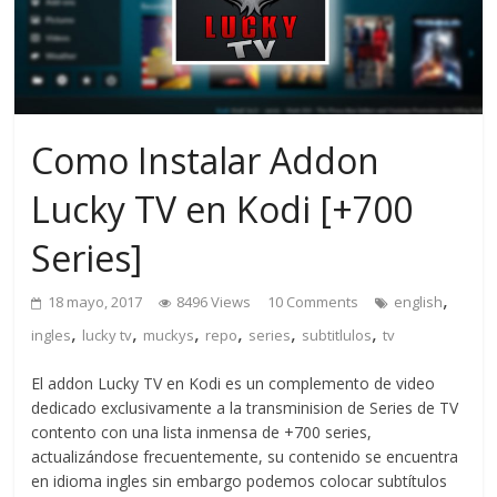
Como Instalar Addon
Lucky TV en Kodi [+700
Series]
,
18 mayo, 2017
8496 Views
10 Comments
english
,
,
,
,
,
,
ingles
lucky tv
muckys
repo
series
subtitlulos
tv
El addon Lucky TV en Kodi es un complemento de video
dedicado exclusivamente a la transminision de Series de TV
contento con una lista inmensa de +700 series,
actualizándose frecuentemente, su contenido se encuentra
en idioma ingles sin embargo podemos colocar subtítulos