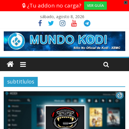
X
🔒 ¿Tu addon no carga?
VER GUÍA
sábado, agosto 8, 2026
subtitlulos