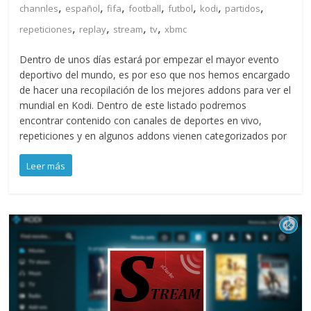
,
,
,
,
,
,
,
channles
español
fifa
football
futbol
kodi
partidos
,
,
,
,
repeticiones
replay
stream
tv
xbmc
Dentro de unos días estará por empezar el mayor evento
deportivo del mundo, es por eso que nos hemos encargado
de hacer una recopilación de los mejores addons para ver el
mundial en Kodi. Dentro de este listado podremos
encontrar contenido con canales de deportes en vivo,
repeticiones y en algunos addons vienen categorizados por
Leer más