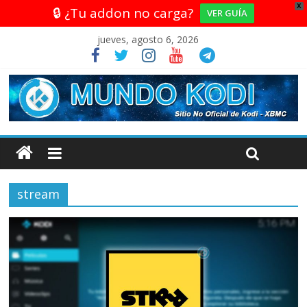
X
🔒 ¿Tu addon no carga?
VER GUÍA
jueves, agosto 6, 2026
stream