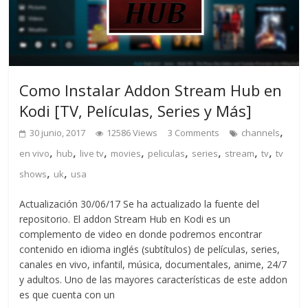
Como Instalar Addon Stream Hub en
Kodi [TV, Películas, Series y Más]
,
30 junio, 2017
12586 Views
3 Comments
channels
,
,
,
,
,
,
,
,
en vivo
hub
live tv
movies
peliculas
series
stream
tv
tv
,
,
shows
uk
usa
Actualización 30/06/17 Se ha actualizado la fuente del
repositorio. El addon Stream Hub en Kodi es un
complemento de video en donde podremos encontrar
contenido en idioma inglés (subtítulos) de películas, series,
canales en vivo, infantil, música, documentales, anime, 24/7
y adultos. Uno de las mayores características de este addon
es que cuenta con un