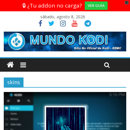
X
🔒 ¿Tu addon no carga?
VER GUÍA
sábado, agosto 8, 2026
skins