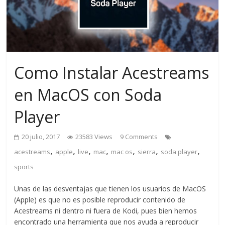
Como Instalar Acestreams
en MacOS con Soda
Player
20 julio, 2017
23583 Views
9 Comments
,
,
,
,
,
,
,
acestreams
apple
live
mac
mac os
sierra
soda player
sports
Unas de las desventajas que tienen los usuarios de MacOS
(Apple) es que no es posible reproducir contenido de
Acestreams ni dentro ni fuera de Kodi, pues bien hemos
encontrado una herramienta que nos ayuda a reproducir