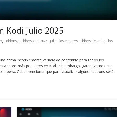
 Kodi Julio 2025
,
,
,
,
,
25
addons
addons kodi 2025
julio
los mejores addons de video
los
una gama increíblemente variada de contenido para todos los
 los addons más populares en Kodi, sin embargo, garantizamos que
la pena. Cabe mencionar que para visualizar algunos addons será