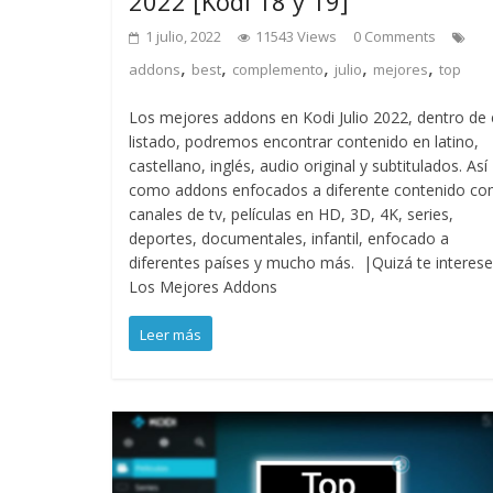
2022 [Kodi 18 y 19]
1 julio, 2022
11543 Views
0 Comments
,
,
,
,
,
addons
best
complemento
julio
mejores
top
Los mejores addons en Kodi Julio 2022, dentro de 
listado, podremos encontrar contenido en latino,
castellano, inglés, audio original y subtitulados. Así
como addons enfocados a diferente contenido c
canales de tv, películas en HD, 3D, 4K, series,
deportes, documentales, infantil, enfocado a
diferentes países y mucho más. |Quizá te interese
Los Mejores Addons
Leer más