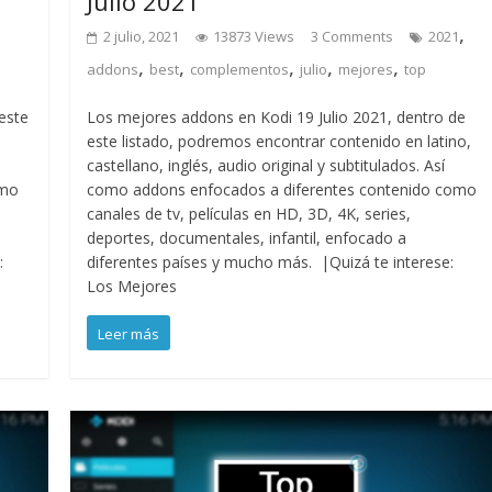
Julio 2021
,
2 julio, 2021
13873 Views
3 Comments
2021
,
,
,
,
,
addons
best
complementos
julio
mejores
top
este
Los mejores addons en Kodi 19 Julio 2021, dentro de
este listado, podremos encontrar contenido en latino,
castellano, inglés, audio original y subtitulados. Así
omo
como addons enfocados a diferentes contenido como
canales de tv, películas en HD, 3D, 4K, series,
deportes, documentales, infantil, enfocado a
:
diferentes países y mucho más. |Quizá te interese:
Los Mejores
Leer más