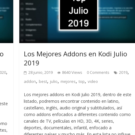
io
Los Mejores Addons en Kodi Julio
2019
,
,
020
28 junio, 2019
8640 Views
0 Comments
2019
,
,
,
,
,
addon
best
julio
mejores
top
video
Los mejores addons en Kodi Julio 2019, dentro de este
listado, podremos encontrar contenido en latino,
este
castellano, inglés, audio original y subtitulados, así
como addons enfocados a diferentes contenido como
canales de TV, películas en HD, 3D, 4K, series,
como
deportes, documentales, infantil, enfocado a
rtes,
diferentes países y mucho más. En esta lista no influye