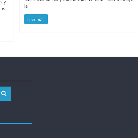
s y
la
ons
Leer más