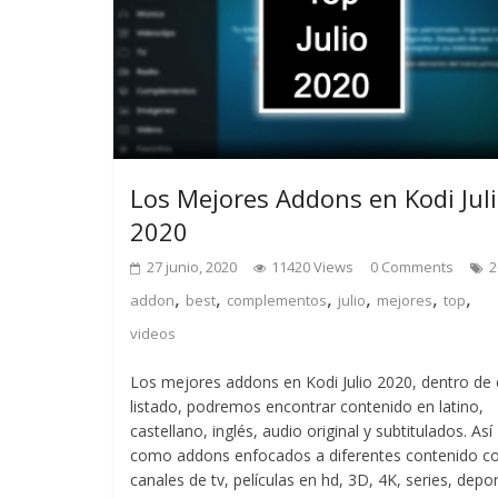
Los Mejores Addons en Kodi Jul
2020
27 junio, 2020
11420 Views
0 Comments
2
,
,
,
,
,
,
addon
best
complementos
julio
mejores
top
videos
Los mejores addons en Kodi Julio 2020, dentro de 
listado, podremos encontrar contenido en latino,
castellano, inglés, audio original y subtitulados. Así
como addons enfocados a diferentes contenido 
canales de tv, películas en hd, 3D, 4K, series, depo