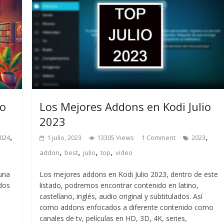
io
Los Mejores Addons en Kodi Julio
2023
,
,
024
1 julio, 2023
13305 Views
1 Comment
2023
,
,
,
,
addon
best
julio
top
video
una
Los mejores addons en Kodi Julio 2023, dentro de este
dos
listado, podremos encontrar contenido en latino,
castellano, inglés, audio original y subtitulados. Así
como addons enfocados a diferente contenido como
canales de tv, películas en HD, 3D, 4K, series,