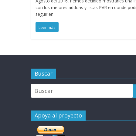
Agosto del 2016, hemos decidido mostrarles una li
con los mejores addons y listas PVR en donde pod
seguir en
Leer más
Buscar
Apoya al proyecto