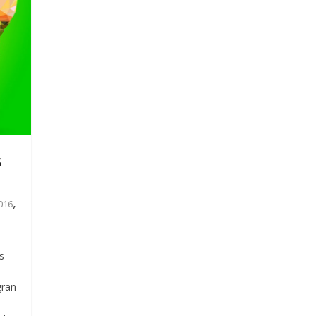
s
,
016
s
gran