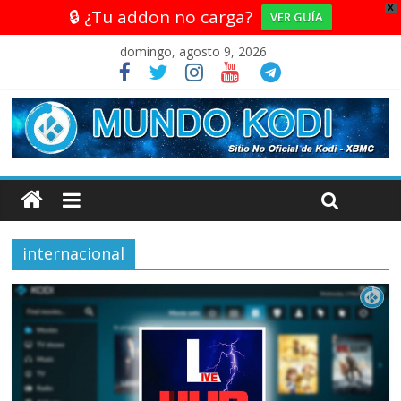
X
🔒 ¿Tu addon no carga?
VER GUÍA
domingo, agosto 9, 2026
internacional