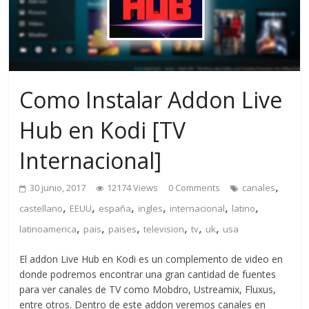
Como Instalar Addon Live
Hub en Kodi [TV
Internacional]
,
30 junio, 2017
12174 Views
0 Comments
canales
,
,
,
,
,
,
castellano
EEUU
españa
ingles
internacional
latino
,
,
,
,
,
,
latinoamerica
pais
paises
television
tv
uk
usa
El addon Live Hub en Kodi es un complemento de video en
donde podremos encontrar una gran cantidad de fuentes
para ver canales de TV como Mobdro, Ustreamix, Fluxus,
entre otros. Dentro de este addon veremos canales en