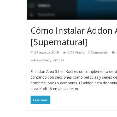
Cómo Instalar Addon 
[Supernatural]
27 agosto, 2019
4519 Views
0 Comments
,
werewolves
witches
El addon Area 51 en Kodi es un complemento de v
contando con secciones como películas y series de 
hombres lobos y demonios. El addon esta disponible e
para Kodi 18 en adelante, no
Leer más