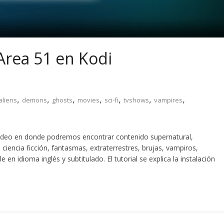
Area 51 en Kodi
,
,
,
,
,
,
,
aliens
demons
ghosts
movies
sci-fi
tvshows
vampires
ideo en donde podremos encontrar contenido supernatural,
ciencia ficción, fantasmas, extraterrestres, brujas, vampiros,
n idioma inglés y subtitulado. El tutorial se explica la instalación