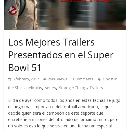
Los Mejores Trailers
Presentados en el Super
Bowl 51
6 febrero, 2017
2906 Views
0 Comments
Ghost in
,
,
,
,
the Shell
peliculas
series
Stranger Things
Trailers
El día de ayer como todos los años en estas fechas se jugo
el juego mas importante del football americano, el que
decide quien será el campeón de este deporte que
entretiene a millones del otro lado del próximo muro, pero
no solo es eso lo que se vive en una fecha tan especial,