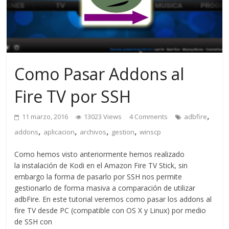
Como Pasar Addons al
Fire TV por SSH
,
11 marzo, 2016
13023 Views
4 Comments
adbfire
,
,
,
,
addons
aplicacion
archivos
gestion
winscp
Como hemos visto anteriormente hemos realizado
la instalación de Kodi en el Amazon Fire TV Stick, sin
embargo la forma de pasarlo por SSH nos permite
gestionarlo de forma masiva a comparación de utilizar
adbFire. En este tutorial veremos como pasar los addons al
fire TV desde PC (compatible con OS X y Linux) por medio
de SSH con