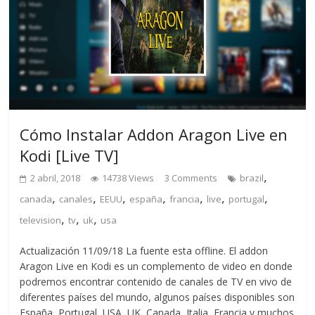
Cómo Instalar Addon Aragon Live en
Kodi [Live TV]
,
2 abril, 2018
14738 Views
3 Comments
brazil
,
,
,
,
,
,
,
canada
canales
EEUU
españa
francia
live
portugal
,
,
,
television
tv
uk
usa
Actualización 11/09/18 La fuente esta offline. El addon
Aragon Live en Kodi es un complemento de video en donde
podremos encontrar contenido de canales de TV en vivo de
diferentes países del mundo, algunos países disponibles son
España, Portugal, USA, UK, Canada, Italia, Francia y muchos