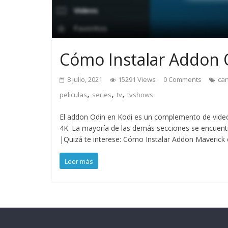
Cómo Instalar Addon O
8 julio, 2021
15291 Views
0 Comments
ca
,
,
,
peliculas
series
tv
tvshows
El addon Odin en Kodi es un complemento de video
4K. La mayoría de las demás secciones se encuentr
|Quizá te interese: Cómo Instalar Addon Maverick 
Leer más