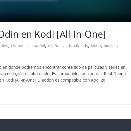
din en Kodi [All-In-One]
,
,
,
,
,
,
,
,
nales
channels
español
espñaol
infantil
kids
latino
movies
 en donde podremos encontrar contenido de películas y series en
an en inglés o subtitulado. Es compatible con cuentas Real Debrid.
en Kodi [All-In-One] El addon es compatible con Kodi 20