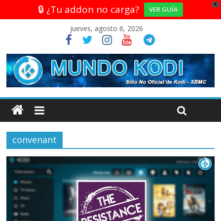
X
🔒 ¿Tu addon no carga?
VER GUÍA
jueves, agosto 6, 2026
convenant