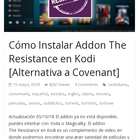
Cómo Instalar Addon The
Resistance en Kodi
[Alternativa a Covenant]
,
15 mayo, 2018
8261 Views
9 Comments
castellano
,
,
,
,
,
,
convenant
español
exodus
ingles
latino
movies
,
,
,
,
,
peliculas
series
subtitulos
torrent
torrents
tvshow
Actualización 05/10/18 El addon ya no está disponible,
puedes intentar con Yoda o Magicality. El addon
The Resistance en Kodi es un complemento de video en
donde podremos encontrar una gran variedad de películas y