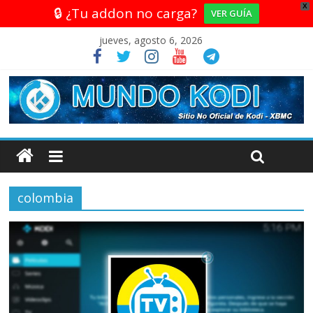
X
🔒 ¿Tu addon no carga?
VER GUÍA
jueves, agosto 6, 2026
colombia