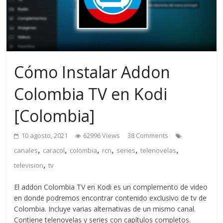
Cómo Instalar Addon
Colombia TV en Kodi
[Colombia]
10 agosto, 2021
62996 Views
38 Comments
,
,
,
,
,
,
canales
caracol
colombia
rcn
series
telenovelas
,
television
tv
El addon Colombia TV en Kodi es un complemento de video
en donde podremos encontrar contenido exclusivo de tv de
Colombia. Incluye varias alternativas de un mismo canal.
Contiene telenovelas y series con capítulos completos.