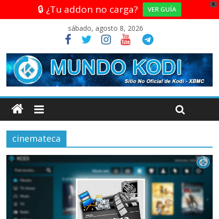
X
🔒 ¿Tu addon no carga?
VER GUÍA
sábado, agosto 8, 2026
cinemateca