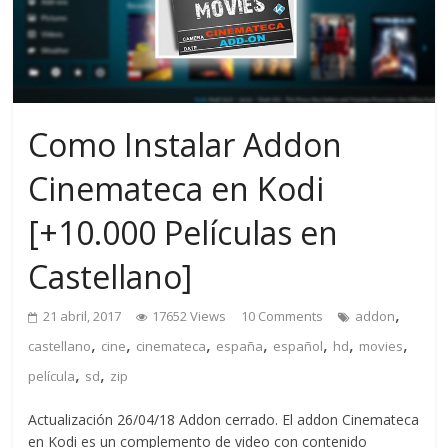
Como Instalar Addon
Cinemateca en Kodi
[+10.000 Películas en
Castellano]
,
21 abril, 2017
17652 Views
10 Comments
addon
,
,
,
,
,
,
,
castellano
cine
cinemateca
españa
español
hd
movies
,
,
película
sd
zip
Actualización 26/04/18 Addon cerrado. El addon Cinemateca
en Kodi es un complemento de video con contenido