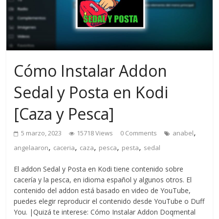
Cómo Instalar Addon
Sedal y Posta en Kodi
[Caza y Pesca]
,
5 marzo, 2023
15718 Views
0 Comments
anabel
,
,
,
,
,
angelaaron
caceria
caza
pesca
pesta
sedal
El addon Sedal y Posta en Kodi tiene contenido sobre
cacería y la pesca, en idioma español y algunos otros. El
contenido del addon está basado en video de YouTube,
puedes elegir reproducir el contenido desde YouTube o Duff
You. |Quizá te interese: Cómo Instalar Addon Doqmental