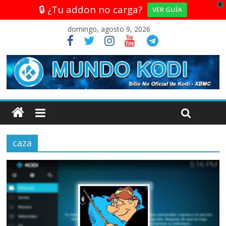
X
🔒 ¿Tu addon no carga?
VER GUÍA
domingo, agosto 9, 2026
caza