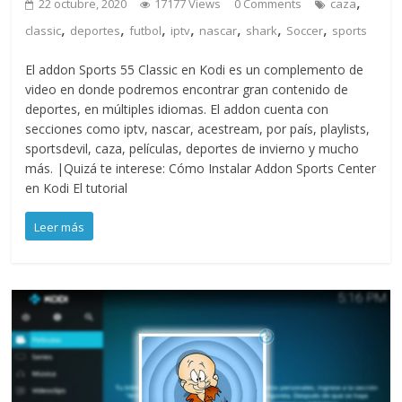
,
22 octubre, 2020
17177 Views
0 Comments
caza
,
,
,
,
,
,
,
classic
deportes
futbol
iptv
nascar
shark
Soccer
sports
El addon Sports 55 Classic en Kodi es un complemento de
video en donde podremos encontrar gran contenido de
deportes, en múltiples idiomas. El addon cuenta con
secciones como iptv, nascar, acestream, por país, playlists,
sportsdevil, caza, películas, deportes de invierno y mucho
más. |Quizá te interese: Cómo Instalar Addon Sports Center
en Kodi El tutorial
Leer más