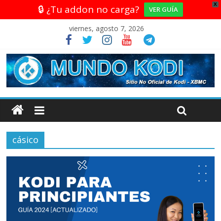
X
🔒 ¿Tu addon no carga?
VER GUÍA
viernes, agosto 7, 2026
cásico