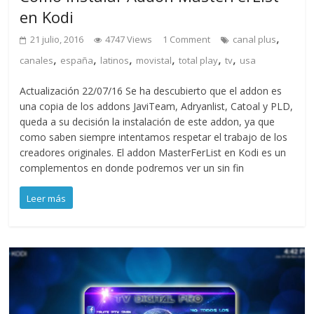
en Kodi
,
21 julio, 2016
4747 Views
1 Comment
canal plus
,
,
,
,
,
,
canales
españa
latinos
movistal
total play
tv
usa
Actualización 22/07/16 Se ha descubierto que el addon es
una copia de los addons JaviTeam, Adryanlist, Catoal y PLD,
queda a su decisión la instalación de este addon, ya que
como saben siempre intentamos respetar el trabajo de los
creadores originales. El addon MasterFerList en Kodi es un
complementos en donde podremos ver un sin fin
Leer más