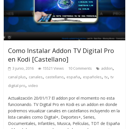
Como Instalar Addon TV Digital Pro
en Kodi [Castellano]
,
3 junio, 2016
15521 Views
10 Comments
addon
,
,
,
,
,
,
canal plus
canales
castellano
españa
españoles
tv
tv
,
digital pro
video
Actualización 20/01/17 El addon por el momento no esta
funcionando. TV Digital Pro en Kodi es un addon en donde
podremos visualizar canales en castellanos incluyendo en la
lista canales como Digital+, Deportes+, Series,
Documentales, Infantiles, Musica, Películas, TDT de España