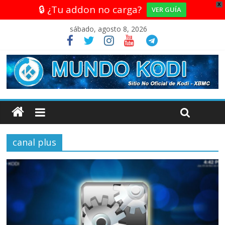
X
🔒 ¿Tu addon no carga?
VER GUÍA
sábado, agosto 8, 2026
canal plus