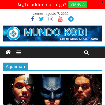
X
🔒 ¿Tu addon no carga?
VER GUÍA
viernes, agosto 7, 2026
Aquaman