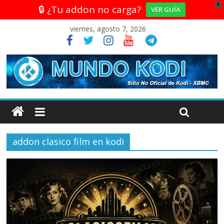
X
🔒 ¿Tu addon no carga?
VER GUÍA
viernes, agosto 7, 2026
addon clasico film en kodi