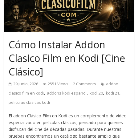
Cómo Instalar Addon
Clasico Film en Kodi [Cine
Clásico]
29 junio, 2026
2551 Views
2 Comments
addon
,
,
,
,
clasico film en kodi
addons kodi español
kodi 20
kodi 21
peliculas clasicas kodi
El addon Clásico Film en Kodi es un complemento de video
especializado en películas clásicas, pensado para quienes
disfrutan del cine de décadas pasadas. Durante nuestras
pruebas encontramos un catálogo bastante amplio que