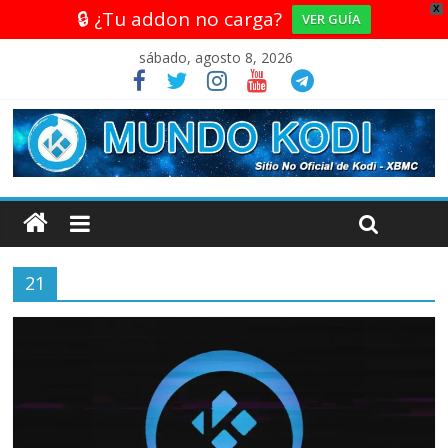
X
🔒 ¿Tu addon no carga?
VER GUÍA
sábado, agosto 8, 2026
21