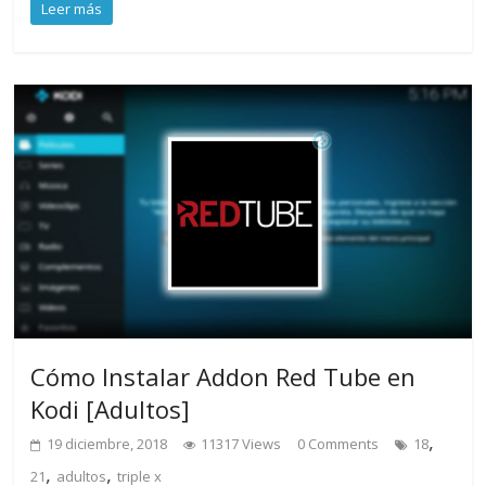
Leer más
Cómo Instalar Addon Red Tube en
Kodi [Adultos]
,
19 diciembre, 2018
11317 Views
0 Comments
18
,
,
21
adultos
triple x