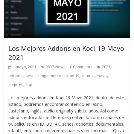
Los Mejores Addons en Kodi 19 Mayo
2021
,
1 mayo, 2021
9837 Views
0 Comments
2021
,
,
,
,
,
,
addons
best
complementos
kodi 19
matrix
mayo
,
mejores
top
Los mejores addons en Kodi 19 Mayo 2021, dentro de este
listado, podremos encontrar contenido en latino,
castellano, inglés, audio original y subtitulados. Así como
addons enfocados a diferentes contenido como canales de
tv, películas en HD, 3D, 4K, series, deportes, documentales,
infantil, enfocado a diferentes países y mucho más. |Quizá