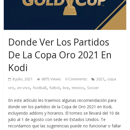
Donde Ver Los Partidos
De La Copa Oro 2021 En
Kodi
,
8 julio, 2021
6875 Views
0 Comments
2021
copa
,
,
,
,
,
,
oro
en vivo
football
futbol
live
mexico
Soccer
En este artículo les traemos algunas recomendación para
donde ver los partidos de la Copa de Oro 2021 en Kodi,
incluyendo addons y horarios. El torneo se llevará del 10 de
julio al 1 de agosto con sede en Estados Unidos. Te
recordamos que las sugerencias puede no funcionar o fallar