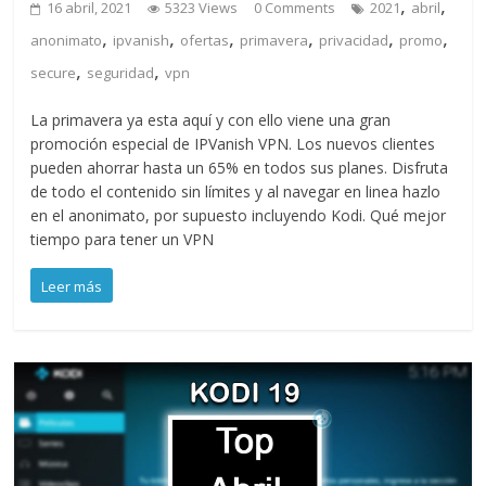
,
,
16 abril, 2021
5323 Views
0 Comments
2021
abril
,
,
,
,
,
,
anonimato
ipvanish
ofertas
primavera
privacidad
promo
,
,
secure
seguridad
vpn
La primavera ya esta aquí y con ello viene una gran
promoción especial de IPVanish VPN. Los nuevos clientes
pueden ahorrar hasta un 65% en todos sus planes. Disfruta
de todo el contenido sin límites y al navegar en linea hazlo
en el anonimato, por supuesto incluyendo Kodi. Qué mejor
tiempo para tener un VPN
Leer más