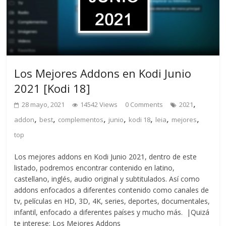
Los Mejores Addons en Kodi Junio
2021 [Kodi 18]
,
28 mayo, 2021
14542 Views
0 Comments
2021
,
,
,
,
,
,
,
addon
best
complementos
junio
kodi 18
leia
mejores
top
Los mejores addons en Kodi Junio 2021, dentro de este
listado, podremos encontrar contenido en latino,
castellano, inglés, audio original y subtitulados. Así como
addons enfocados a diferentes contenido como canales de
tv, películas en HD, 3D, 4K, series, deportes, documentales,
infantil, enfocado a diferentes países y mucho más. |Quizá
te interese: Los Mejores Addons