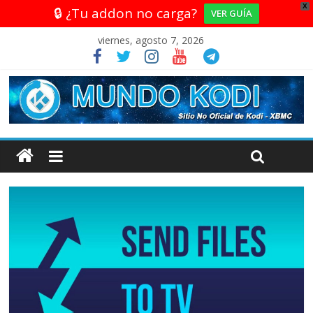
X
🔒 ¿Tu addon no carga?
VER GUÍA
viernes, agosto 7, 2026