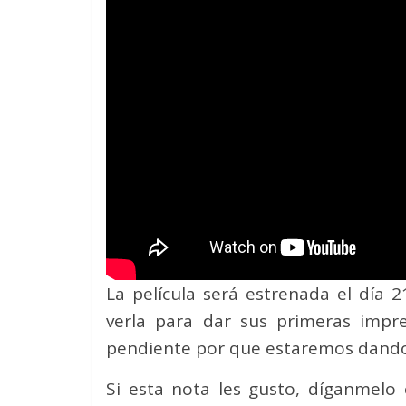
La película será estrenada el día
verla para dar sus primeras impre
pendiente por que estaremos dando
Si esta nota les gusto, díganmelo