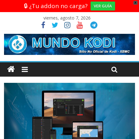
X
🔒 ¿Tu addon no carga?
VER GUÍA
viernes, agosto 7, 2026