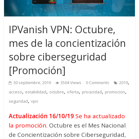
IPVanish VPN: Octubre,
mes de la concientización
sobre ciberseguridad
[Promoción]
,
30 septiembre, 2019
3504 Views
0 Comments
2019
,
,
,
,
,
,
acceso
estabilidad
octubre
oferta
privacidad
promocion
,
seguridad
vpn
Actualización 16/10/19
Se ha actualizado
la promoción.
Octubre es el Mes Nacional
de Concientización sobre Ciberseguridad,