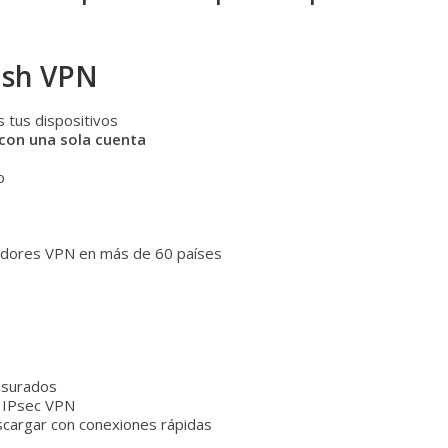
nish VPN
s tus dispositivos
 con una sola cuenta
o
idores VPN en más de 60 países
ensurados
 IPsec VPN
escargar con conexiones rápidas