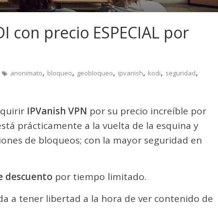
I con precio ESPECIAL por
,
,
,
,
,
,
anonimato
bloqueo
geobloqueo
ipvanish
kodi
seguridad
quirir
IPVanish VPN
por su precio increíble por
está prácticamente a la vuelta de la esquina y
iones de bloqueos; con la mayor seguridad en
e descuento
por tiempo limitado.
 a tener libertad a la hora de ver contenido de