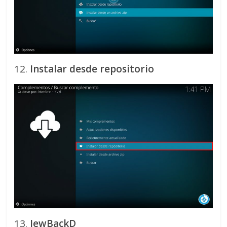
12.
Instalar desde repositorio
13.
JewBackD