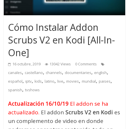
Cómo Instalar Addon
Scrubs V2 en Kodi [All-In-
One]
16 octubre, 2019
13042 Views
0 Comments
,
,
,
,
,
canales
castellano
channels
documentaries
english
,
,
,
,
,
,
,
,
español
iptv
kids
latino
live
movies
mundial
paises
,
spanish
tvshows
Actualización 16/10/19
El addon se ha
actualizado.
El addon
Scrubs V2 en Kodi
es
un complemento de video en donde