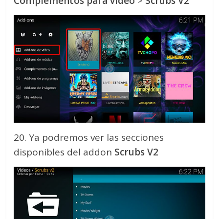
Complementos para video
>
Scrubs V2
20. Ya podremos ver las secciones
disponibles del addon
Scrubs V2