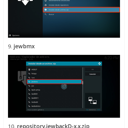
9.
jewbmx
10.
repository.jewbackD-x.x.zip