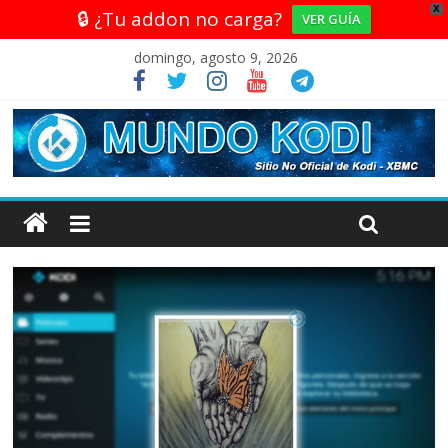
X
🔒 ¿Tu addon no carga?
VER GUÍA
domingo, agosto 9, 2026