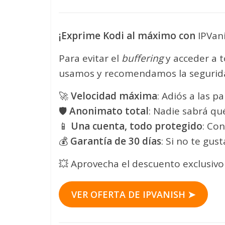
¡Exprime Kodi al máximo con
IPVan
Para evitar el
buffering
y acceder a 
usamos y recomendamos la seguri
🚀
Velocidad máxima
: Adiós a las p
🛡️
Anonimato total
: Nadie sabrá qué
📱
Una cuenta, todo protegido
: Con
💰
Garantía de 30 días
: Si no te gus
💥 Aprovecha el descuento exclusiv
VER OFERTA DE IPVANISH ➤