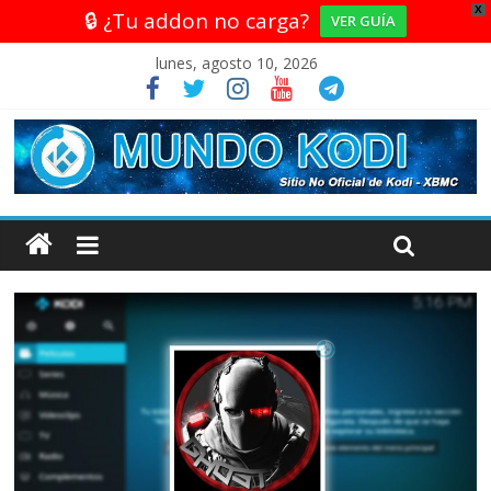
X
🔒 ¿Tu addon no carga?
VER GUÍA
lunes, agosto 10, 2026