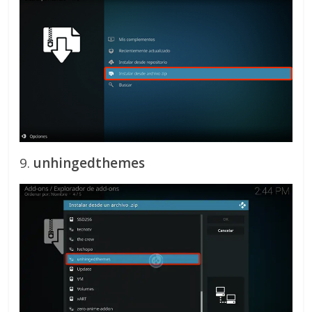
9.
unhingedthemes