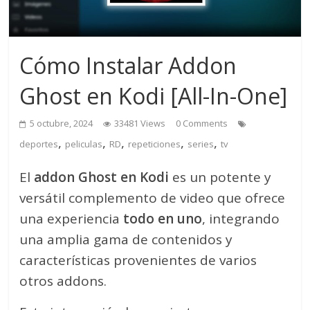
Cómo Instalar Addon
Ghost en Kodi [All-In-One]
5 octubre, 2024
33481 Views
0 Comments
,
,
,
,
,
deportes
peliculas
RD
repeticiones
series
tv
El
addon Ghost en Kodi
es un potente y
versátil complemento de video que ofrece
una experiencia
todo en uno
, integrando
una amplia gama de contenidos y
características provenientes de varios
otros addons.