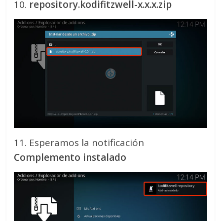
10.
repository.kodifitzwell-x.x.x.zip
11. Esperamos la notificación
Complemento instalado