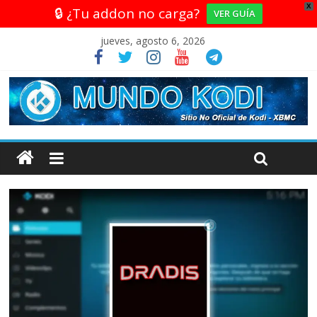
X
🔒 ¿Tu addon no carga?
VER GUÍA
jueves, agosto 6, 2026