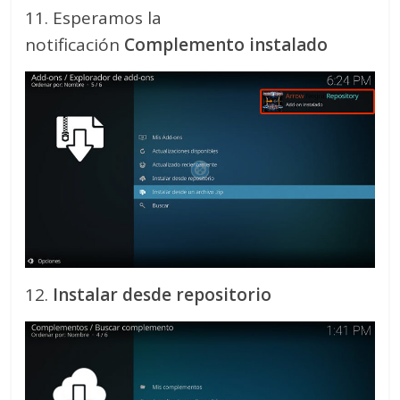
11. Esperamos la
notificación
Complemento instalado
12.
Instalar desde repositorio